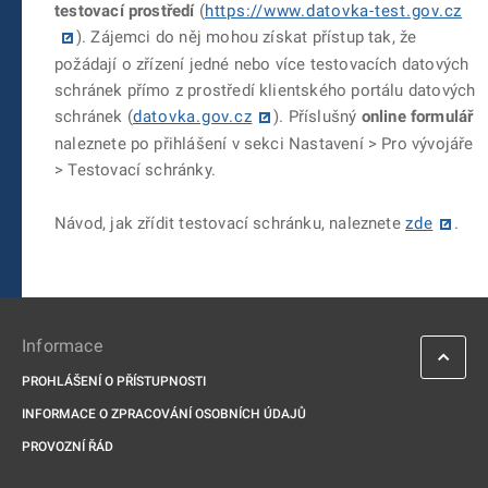
testovací prostředí
(
https://www.datovka-test.gov.cz
). Zájemci do něj mohou získat přístup tak, že
požádají o zřízení jedné nebo více testovacích datových
schránek přímo z prostředí klientského portálu datových
schránek (
datovka.gov.cz
). Příslušný
online formulář
naleznete po přihlášení v sekci Nastavení > Pro vývojáře
> Testovací schránky.
Návod, jak zřídit testovací schránku, naleznete
zde
.
Informace
PROHLÁŠENÍ O PŘÍSTUPNOSTI
INFORMACE O ZPRACOVÁNÍ OSOBNÍCH ÚDAJŮ
PROVOZNÍ ŘÁD