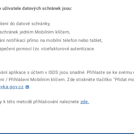
o uživatele datových schránek jsou:
šení do datové schránky,
e schránek jedním Mobilním klíčem,
ání notifikací přímo na mobilní telefon nebo tablet,
zpečení pomocí tzv. vícefaktorové autentizace.
vání aplikace s účtem v ISDS jsou snadné. Přihlaste se ke svému
ní / Přihlášení Mobilním klíčem. Zde stiskněte tlačítko "Přidat mo
ovka.gov.cz
.
y k této metodě přihlašování naleznete
zde.