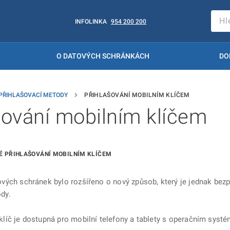
INFOLINKA
954 200 200
O DATOVÝCH SCHRÁNKÁCH
DO
PŘIHLAŠOVACÍ METODY
PŘIHLAŠOVÁNÍ MOBILNÍM KLÍČEM
šování mobilním klíčem
É PŘIHLAŠOVÁNÍ MOBILNÍM KLÍČEM
ových schránek bylo rozšířeno o nový způsob, který je jednak bez
dy.
klíč je dostupná pro mobilní telefony a tablety s operačním sys