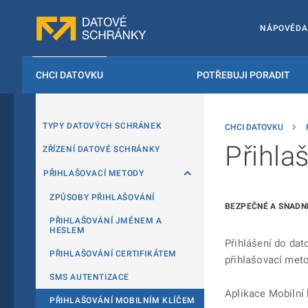
NÁPOVĚDA
CHCI DATOVKU
POTŘEBUJI PORADIT
TYPY DATOVÝCH SCHRÁNEK
CHCI DATOVKU
Přihla
ZŘÍZENÍ DATOVÉ SCHRÁNKY
PŘIHLAŠOVACÍ METODY
ZPŮSOBY PŘIHLAŠOVÁNÍ
BEZPEČNÉ A SNADN
PŘIHLAŠOVÁNÍ JMÉNEM A
HESLEM
Přihlášení do dat
PŘIHLAŠOVÁNÍ CERTIFIKÁTEM
přihlašovací meto
SMS AUTENTIZACE
Aplikace Mobilní 
PŘIHLAŠOVÁNÍ MOBILNÍM KLÍČEM