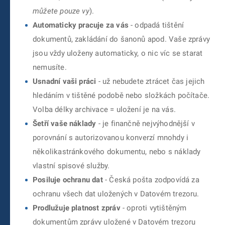
můžete pouze vy
).
Automaticky pracuje za vás
- odpadá tištění
dokumentů, zakládání do šanonů apod. Vaše zprávy
jsou vždy uloženy automaticky, o nic víc se starat
nemusíte.
Usnadní vaši práci
- už nebudete ztrácet čas jejich
hledáním v tištěné podobě nebo složkách počítače.
Volba délky archivace = uložení je na vás.
Šetří vaše náklady
- je finančně nejvýhodnější v
porovnání s autorizovanou konverzí mnohdy i
několikastránkového dokumentu, nebo s náklady
vlastní spisové služby.
Posiluje ochranu dat
- Česká pošta zodpovídá za
ochranu všech dat uložených v Datovém trezoru.
Prodlužuje platnost zpráv
- oproti vytištěným
dokumentům zprávy uložené v Datovém trezoru