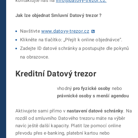
kontaktujte nás na
info@datovy-trezor.cz.
Jak lze objednat Smluvní Datový trezor ?
Navštivte
www.datovy-trezor.cz
Klikněte na tlačítko: „Přejít k online objednávce“.
Zadejte ID datové schránky a postupujte dle pokynů
na obrazovce.
Kreditní Datový trezor
vhodný
pro fyzické osoby
nebo
právnické osoby s menší agendou
Aktivujete sami přímo v
nastavení datové schránky
. Na
rozdíl od smluvního Datového trezoru máte na výběr
navíc ještě další kapacity. Platit lze pomocí online
převodu přes e-banking, platební kartou nebo