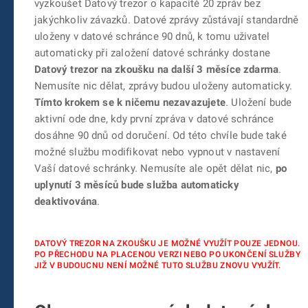
vyzkoušet Datový trezor o kapacitě 20 zpráv bez
jakýchkoliv závazků. Datové zprávy zůstávají standardně
uloženy v datové schránce 90 dnů, k tomu uživatel
automaticky při založení datové schránky dostane
Datový trezor na zkoušku na další 3 měsíce zdarma
.
Nemusíte nic dělat, zprávy budou uloženy automaticky.
Tímto krokem se k ničemu nezavazujete
. Uložení bude
aktivní ode dne, kdy první zpráva v datové schránce
dosáhne 90 dnů od doručení. Od této chvíle bude také
možné službu modifikovat nebo vypnout v nastavení
Vaší datové schránky. Nemusíte ale opět dělat nic,
po
uplynutí 3 měsíců bude služba automaticky
deaktivována
.
DATOVÝ TREZOR NA ZKOUŠKU JE MOŽNÉ VYUŽÍT POUZE JEDNOU.
PO PŘECHODU NA PLACENOU VERZI NEBO PO UKONČENÍ SLUŽBY
JIŽ V BUDOUCNU NENÍ MOŽNÉ TUTO SLUŽBU ZNOVU VYUŽÍT.