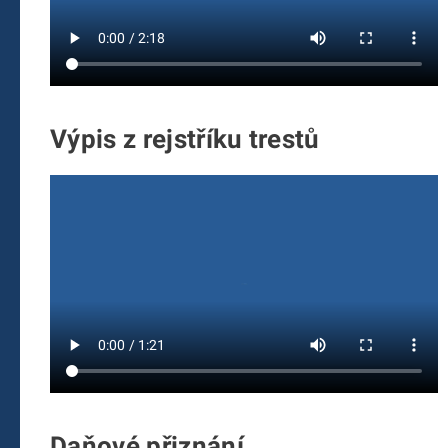
Výpis z rejstříku trestů
Daňové přiznání