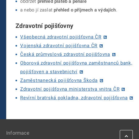
obdržet
přehled plateb a penále
a nebo jí zaslat
přehled o příjmech a výdajích
.
Zdravotní pojišťovny
Všeobecná zdravotní pojišťovna ČR
Vojenská zdravotní pojišťovna ČR
Česká průmyslová zdravotní pojišťovna
Oborová zdravotní pojišťovna zaměstnanců bank,
pojišťoven a stavebnictví
Zaměstnanecká pojišťovna Škoda
Zdravotní pojišťovna ministerstva vnitra ČR
Revírní bratrská pokladna, zdravotní pojišťovna
Informace