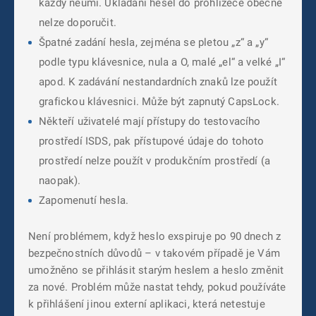
každý neumí. Ukládání hesel do prohlížeče obecně
nelze doporučit.
Špatné zadání hesla, zejména se pletou „z“ a „y“
podle typu klávesnice, nula a O, malé „el“ a velké „I“
apod. K zadávání nestandardních znaků lze použít
grafickou klávesnici. Může být zapnutý CapsLock.
Někteří uživatelé mají přístupy do testovacího
prostředí ISDS, pak přístupové údaje do tohoto
prostředí nelze použít v produkčním prostředí (a
naopak).
Zapomenutí hesla.
Není problémem, když heslo exspiruje po 90 dnech z
bezpečnostních důvodů – v takovém případě je Vám
umožněno se přihlásit starým heslem a heslo změnit
za nové. Problém může nastat tehdy, pokud používáte
k přihlášení jinou externí aplikaci, která netestuje