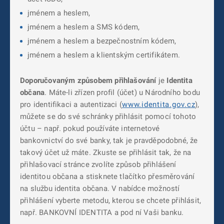
jménem a heslem,
jménem a heslem a SMS kódem,
jménem a heslem a bezpečnostním kódem,
jménem a heslem a klientským certifikátem.
Doporučovaným způsobem přihlašování
je
Identita
občana
. Máte-li zřízen profil (účet) u Národního bodu
pro identifikaci a autentizaci (
www.identita.gov.cz
),
můžete se do své schránky přihlásit pomocí tohoto
účtu – např. pokud používáte internetové
bankovnictví do své banky, tak je pravděpodobné, že
takový účet už máte. Zkuste se přihlásit tak, že na
přihlašovací stránce zvolíte způsob přihlášení
identitou občana a stisknete tlačítko přesměrování
na službu identita občana. V nabídce možností
přihlášení vyberte metodu, kterou se chcete přihlásit,
např. BANKOVNÍ IDENTITA a pod ní Vaši banku.