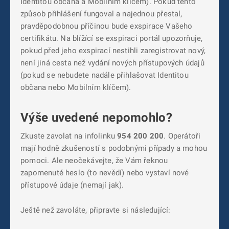
Identitou občana a Mobilním klíčem). Pokud tento
způsob přihlášení fungoval a najednou přestal,
pravděpodobnou příčinou bude exspirace Vašeho
certifikátu. Na blížící se exspiraci portál upozorňuje,
pokud před jeho exspirací nestihli zaregistrovat nový,
není jiná cesta než vydání nových přístupových údajů
(pokud se nebudete nadále přihlašovat Identitou
občana nebo Mobilním klíčem).
Výše uvedené nepomohlo?
Zkuste zavolat na infolinku
954 200 200
. Operátoři
mají hodně zkušeností s podobnými případy a mohou
pomoci. Ale neočekávejte, že Vám řeknou
zapomenuté heslo (to nevědí) nebo vystaví nové
přístupové údaje (nemají jak).
Ještě než zavoláte, připravte si následující: