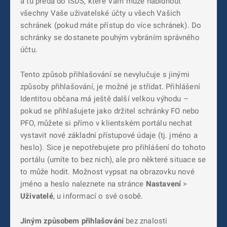
a tu předá do ISDS, které Vám může nabídnout
všechny Vaše uživatelské účty u všech Vašich
schránek (pokud máte přístup do více schránek). Do
schránky se dostanete pouhým vybráním správného
účtu.
Tento způsob přihlašování se nevylučuje s jinými
způsoby přihlašování, je možné je střídat. Přihlášení
Identitou občana má ještě další velkou výhodu –
pokud se přihlašujete jako držitel schránky FO nebo
PFO, můžete si přímo v klientském portálu nechat
vystavit nové základní přístupové údaje (tj. jméno a
heslo). Sice je nepotřebujete pro přihlášení do tohoto
portálu (umíte to bez nich), ale pro některé situace se
to může hodit. Možnost vypsat na obrazovku nové
jméno a heslo naleznete na stránce
Nastavení
>
Uživatelé
, u informací o své osobě.
Jiným způsobem přihlašování
bez znalosti