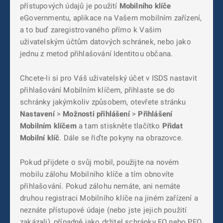
přístupových údajů je použití
Mobilního klíče
eGovernmentu, aplikace na Vašem mobilním zařízení,
a to buď zaregistrovaného přímo k Vašim
uživatelským účtům datových schránek, nebo jako
jednu z metod přihlašování Identitou občana.
Chcete-li si pro Váš uživatelský účet v ISDS nastavit
přihlašování Mobilním klíčem, přihlaste se do
schránky jakýmkoliv způsobem, otevřete stránku
Nastavení
>
Možnosti přihlášení
>
Přihlášení
Mobilním klíčem
a tam stiskněte tlačítko
Přidat
Mobilní klíč
. Dále se řiďte pokyny na obrazovce.
Pokud přijdete o svůj mobil, použijte na novém
mobilu zálohu Mobilního klíče a tím obnovíte
přihlašování. Pokud zálohu nemáte, ani nemáte
druhou registraci Mobilního klíče na jiném zařízení a
neznáte přístupové údaje (nebo jste jejich použití
zakázali), případně jako držitel schránky FO nebo PFO