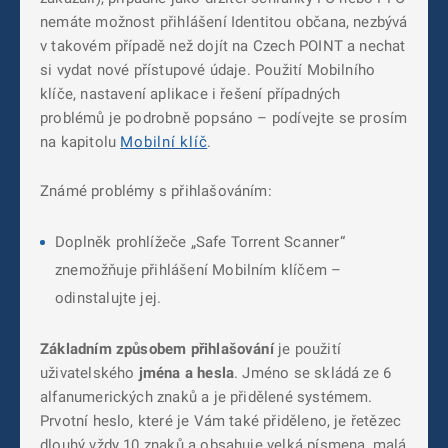
nemáte možnost přihlášení Identitou občana, nezbývá
v takovém případě než dojít na Czech POINT a nechat
si vydat nové přístupové údaje. Použití Mobilního
klíče, nastavení aplikace i řešení případných
problémů je podrobně popsáno – podívejte se prosím
na kapitolu
Mobilní klíč
.
Známé problémy s přihlašováním:
Doplněk prohlížeče „Safe Torrent Scanner“
znemožňuje přihlášení Mobilním klíčem –
odinstalujte jej.
Základním způsobem přihlašování
je použití
uživatelského
jména a hesla
. Jméno se skládá ze 6
alfanumerických znaků a je přidělené systémem.
Prvotní heslo, které je Vám také přiděleno, je řetězec
dlouhý vždy 10 znaků a obsahuje velká písmena, malá